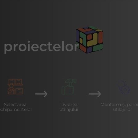
i proiectelor
Selectarea
Livrarea
Montarea și porn
echipamentelor
utilajului
utilajelor