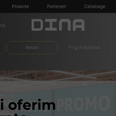
Proiecte
Parteneri
Cataloage
md
Retail
Frig Industrial
i oferim