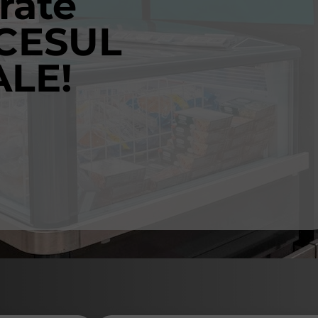
grate
CCESUL
ALE!