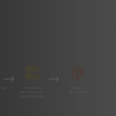
irea
Instruirea
Serviciu
profesională
de service
a personalului