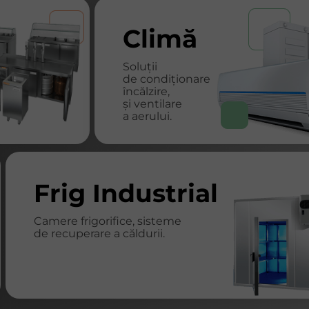
Climă
Soluții
de condiționare
încălzire,
și ventilare
a aerului.
Frig Industrial
Camere frigorifice, sisteme
de recuperare a căldurii.