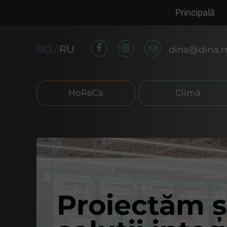
Principală
RO
RU
dina@dina.
HoReCa
Climă
Proiectăm ș