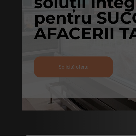
soluții inte
pentru SU
AFACERII T
Solicită oferta